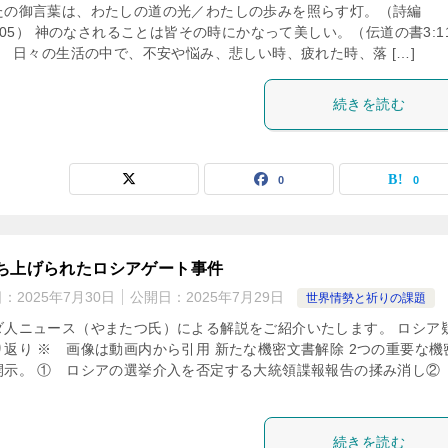
たの御言葉は、わたしの道の光／わたしの歩みを照らす灯。（詩編
:105） 神のなされることは皆その時にかなって美しい。（伝道の書3:11
） 日々の生活の中で、不安や悩み、悲しい時、疲れた時、落 […]
続きを読む
0
0
ち上げられたロシアゲート事件
日：
2025年7月30日
公開日：
2025年7月29日
世界情勢と祈りの課題
ダ人ニュース（やまたつ氏）による解説をご紹介いたします。 ロシア
り返り ※ 画像は動画内から引用 新たな機密文書解除 2つの重要な機
開示。 ① ロシアの選挙介入を否定する大統領諜報報告の揉み消し②
続きを読む