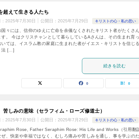
を超えて生きる人たち
日：
2025年7月30日
公開日：
2025年7月29日
キリストの心・私の思い
の国々には、信仰のゆえに亡命を余儀なくされたキリスト者がたくさ
ます。 今はクリスチャンとして暮らしているAさんは、その生まれ育
おいては、イスラム教の家庭に生まれた者がイエス・キリストを信じ
法 […]
続きを読む
0
0
、苦しみの意味（セラフィム・ローズ修道士）
日：
2025年7月30日
公開日：
2025年7月29日
キリストの心・私の思い
Seraphim Rose, Father Seraphim Rose: His Life and Works（引用
なぜ、快楽や幸福ではなく、むしろ痛みや苦しみを通し、事を学ぶの