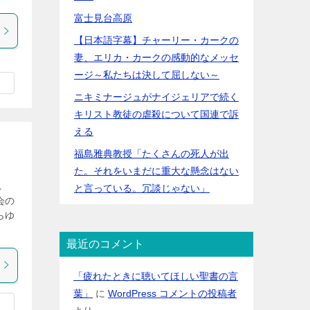
富士見台高原
【日本語字幕】チャーリー・カークの
妻、エリカ・カークの感動的なメッセ
ージ～私たちは決して屈しない～
ニキミナージュがナイジェリアで続く
キリスト教徒の虐殺について国連で訴
える
福島雅典教授「たくさんの死人が出
た。それをいまだに重大な懸念はない
れ
と言っている。冗談じゃない」
会の
らゆ
最近のコメント
「疲れたときに聴いてほしい聖書の言
葉」
に
WordPress コメントの投稿者