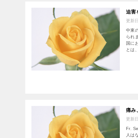
迫害
更新
中東
られ
国に
とは、
痛み
更新
Fr. 
人は