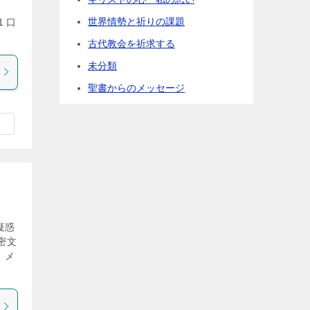
世界情勢と祈りの課題
 口
古代教会を祈求する
未分類
聖書からのメッセージ
疑惑
密文
 メ