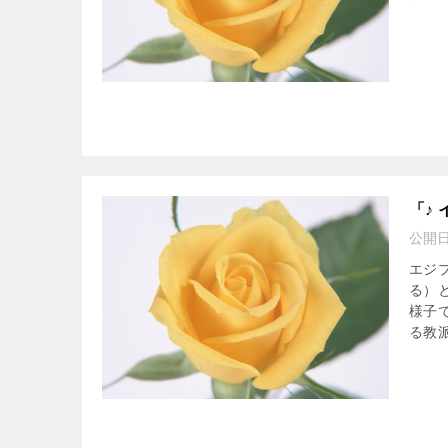
「♪
公開
エジ
る）
様子
る教派