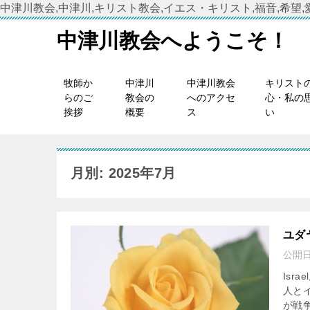
中津川教会,中津川,キリスト教会,イエス・キリスト,福音,希望,愛
中津川教会へようこそ！
牧師か
中津川
中津川教会
キリスト
らのご
教会の
へのアクセ
心・私の
挨拶
概要
ス
い
月別: 2025年7月
ユダ
公開
Isra
人と
が戦争