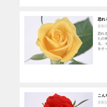
恐れ
更新
恐れ
たの
る。
をそっ
こん
更新