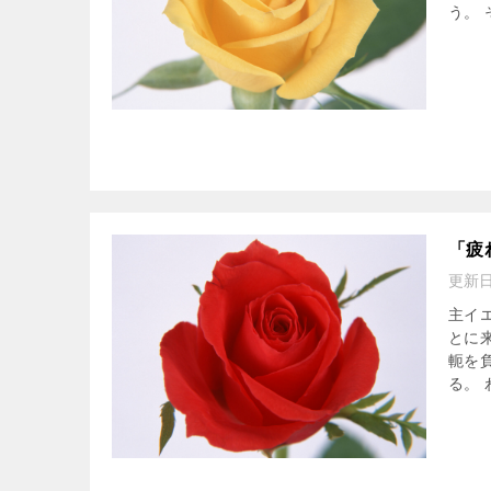
う。 
「疲
更新
主イ
とに
軛を
る。 わ