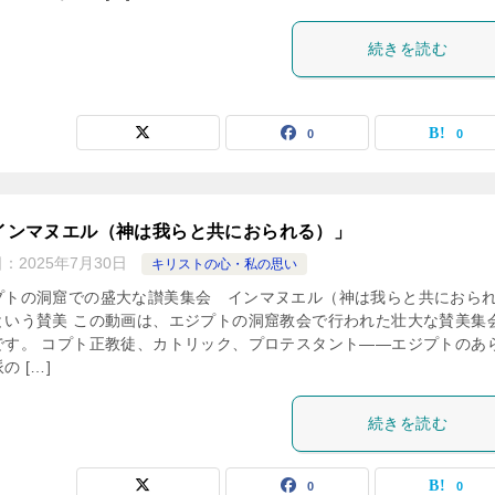
続きを読む
0
0
 インマヌエル（神は我らと共におられる）」
日：
2025年7月30日
キリストの心・私の思い
プトの洞窟での盛大な讃美集会 インマヌエル（神は我らと共におら
という賛美 この動画は、エジプトの洞窟教会で行われた壮大な賛美集
です。 コプト正教徒、カトリック、プロテスタント——エジプトのあ
の […]
続きを読む
0
0