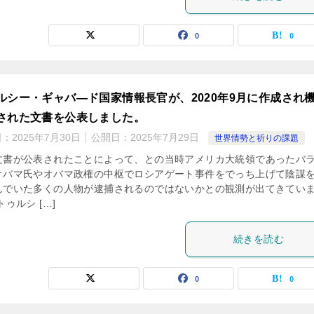
0
0
ルシー・ギャバ―ド国家情報長官が、2020年9月に作成され
された文書を公表しました。
日：
2025年7月30日
公開日：
2025年7月29日
世界情勢と祈りの課題
文書が公表されたことによって、との当時アメリカ大統領であったバ
オバマ氏やオバマ政権の中枢でロシアゲート事件をでっち上げて陰謀
んでいた多くの人物が逮捕されるのではないかとの観測が出てきてい
トゥルシ […]
続きを読む
0
0