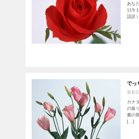
あな
119
語訳
でっ
更新
カナ
の振
書の
[…]