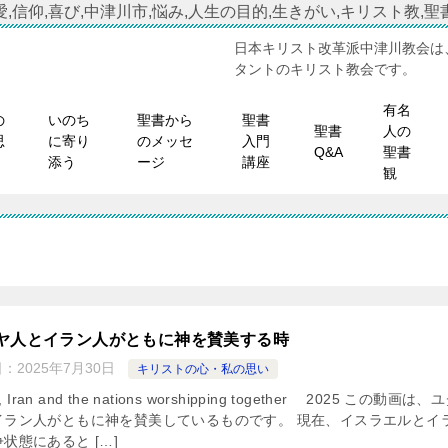
,信仰,喜び,中津川市,悩み,人生の目的,生きがい,キリスト教,聖書
日本キリスト改革派中津川教会は
タントのキリスト教会です。
有名
の
いのち
聖書から
聖書
聖書
人の
思
に寄り
のメッセ
入門
Q&A
聖書
添う
ージ
講座
観
ヤ人とイラン人がともに神を賛美する時
日：
2025年7月30日
キリストの心・私の思い
el, Iran and the nations worshipping together 2025 この動画は
イラン人がともに神を賛美しているものです。 現在、イスラエルとイ
状態にあると […]