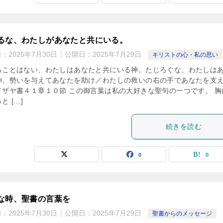
るな、わたしがあなたと共にいる。
日：
2025年7月30日
公開日：
2025年7月29日
キリストの心・私の思い
ることはない、わたしはあなたと共にいる神。たじろぐな、わたしは
神。勢いを与えてあなたを助け／わたしの救いの右の手であなたを支
イザヤ書４１章１０節 この御言葉は私の大好きな聖句の一つです。 胸
と […]
続きを読む
0
0
な時、聖書の言葉を
日：
2025年7月30日
公開日：
2025年7月29日
聖書からのメッセージ