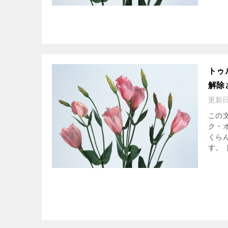
トゥ
解除
更新
この
ク・
くら
す。 