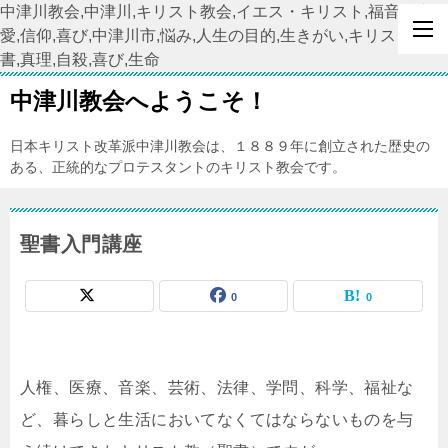
中津川教会,中津川,キリスト教会,イエス・キリスト,福音,希望,
愛,信仰,喜び,中津川市,悩み,人生の目的,生きがい,キリスト教,聖
書,真理,自殺,喜び,生命
中津川教会へようこそ！
日本キリスト改革派中津川教会は、１８８９年に創立された歴史の
ある、正統的なプロテスタントのキリスト教会です。
聖書入門講座
0
0
人権、医療、音楽、芸術、法律、学問、科学、福祉な
ど、暮らしと生活においてなくてはならないものを与