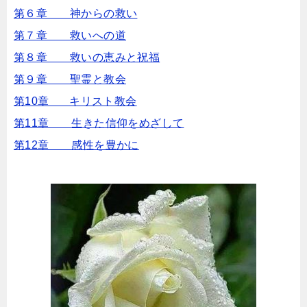
第６章 神からの救い
第７章 救いへの道
第８章 救いの恵みと祝福
第９章 聖霊と教会
第10章 キリスト教会
第11章 生きた信仰をめざして
第12章 感性を豊かに