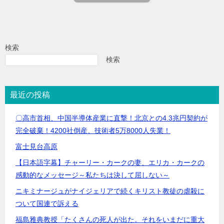
検索
検索
最近の投稿
〇高市首相、中国半導体産業に直撃！北京との4.3兆円契約が
完全破棄！4200社倒産、技術者5万8000人失業！
富士見台高原
【日本語字幕】チャーリー・カークの妻、エリカ・カークの
感動的なメッセージ～私たちは決して屈しない～
ニキミナージュがナイジェリアで続くキリスト教徒の虐殺に
ついて国連で訴える
福島雅典教授「たくさんの死人が出た。それをいまだに重大