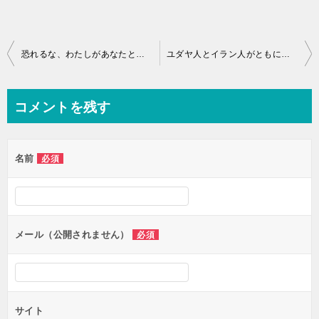
投
恐れるな、わたしがあなたと共にいる。
ユダヤ人とイラン人がともに神を賛美する時
稿
ナ
コメントを残す
ビ
ゲ
名前
必須
ー
シ
ョ
ン
メール（公開されません）
必須
サイト