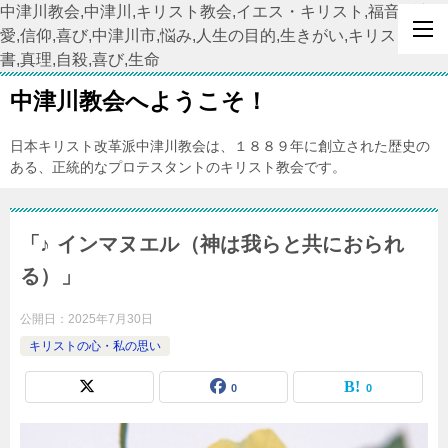
中津川教会,中津川,キリスト教会,イエス・キリスト,福音,希望,
愛,信仰,喜び,中津川市,悩み,人生の目的,生きがい,キリスト教,聖
書,真理,自殺,喜び,生命
中津川教会へようこそ！
日本キリスト改革派中津川教会は、１８８９年に創立された歴史の
ある、正統的なプロテスタントのキリスト教会です。
「♪ インマヌエル（神は我らと共におられ
る）」
公開日：
2025年7月30日
キリストの心・私の思い
0
0